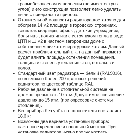
травмобезопасном исполнении (не имеет острых
углов) и его конструкция позволяет легко удалять
пыль с поверхности прибора.
Отопительной мощности радиатора достаточно для
обогрева 14 м2 площади в городских строениях,
таких как квартиры, офисы, детские учреждения,
больницы, поликлиники с источником тепла в виде
ЦТП и 11 м2 в частном загородном доме с
собственным низкотемпературным котлом. Данный
расчёт приблизительный т. к. на данный параметр
будет влиять площадь остекления помещения,
толщина и степень утепления стен, потолков и
полов.
Стандартный цвет радиатора — белый (RAL9016),
но возможно более 200 цветовых решений
радиатора по цветовой таблице RAL.
Рабочее давление в отопительной системе не
должно превышать 10 атм. Допустимое повышение
давления до 15 атм. (при опрессовке системы
отопления).
Вес прибора без учёта теплоносителя составляет
18,6 кг.
Возможны два варианта установки прибора:
настенное крепление и напольный монтаж. При
установке радиатора нужно предусмотреть