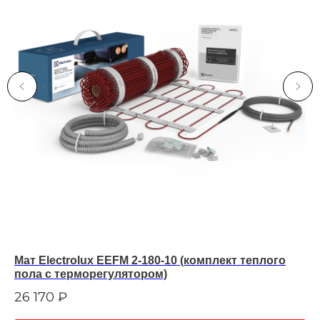
Мат Electrolux EEFM 2-180-10 (комплект теплого
Ма
пола c терморегулятором)
по
26 170
₽
6 