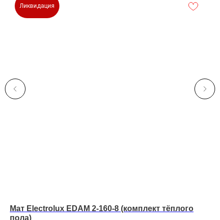
Ликвидация
Мат Electrolux EDAM 2-160-8 (комплект тёплого
Ма
пола)
по