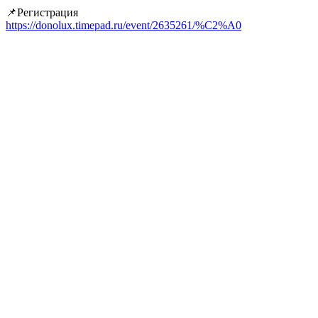
📌Регистрация
https://donolux.timepad.ru/event/2635261/%C2%A0