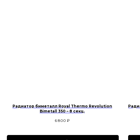
Радиатор биметалл Royal Thermo Revolution
Радиа
Bimetall 350 – 8 секц.
6 800
₽