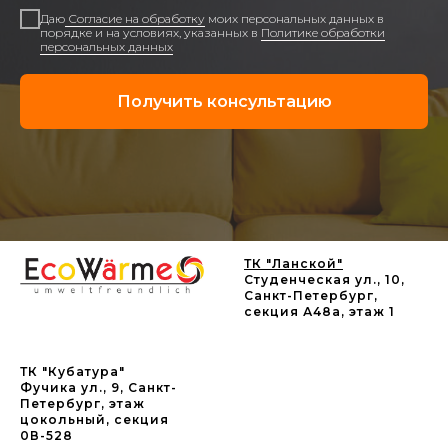
Даю
Согласие на обработку
моих персональных данных в
порядке и на условиях, указанных в
Политике обработки
персональных данных
Получить консультацию
ТК "Ланской"
Студенческая ул., 10,
Санкт-Петербург,
секция А48а, этаж 1
ТК "Кубатура"
Фучика ул., 9, Санкт-
Петербург, этаж
цокольный, секция
0В-528