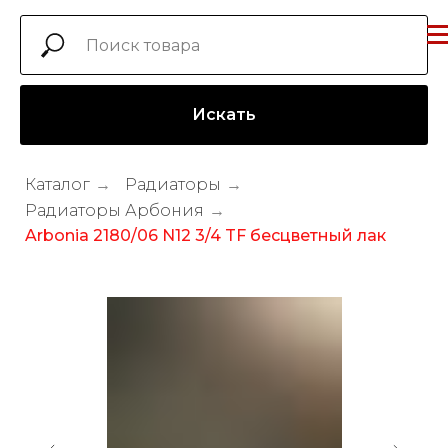
Искать
Каталог
→
Радиаторы
→
Радиаторы Арбония
→
Arbonia 2180/06 N12 3/4 TF бесцветный лак