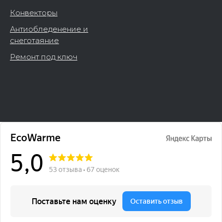
Конвекторы
Антиобледенение и
снеготаяние
Ремонт под ключ