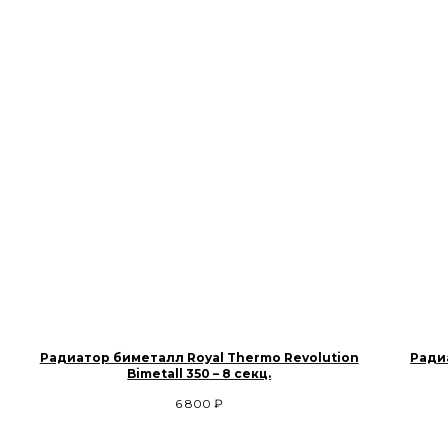
Радиатор биметалл Royal Thermo Revolution
Радиа
Bimetall 350 – 8 секц.
6 800
₽