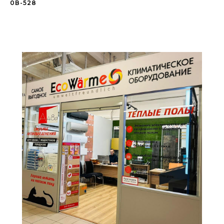
0В-528