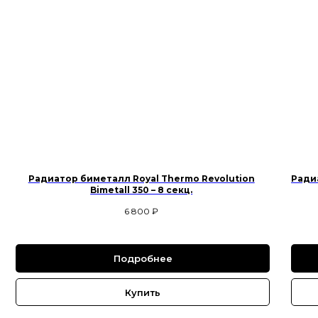
Радиатор биметалл Royal Thermo Revolution
Радиа
Bimetall 350 – 8 секц.
6 800
₽
Подробнее
Купить