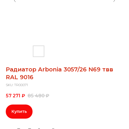
Радиатор Arbonia 3057/26 N69 твв
RAL 9016
SKU:
TR00071
57 271
₽
85 480
₽
Купить