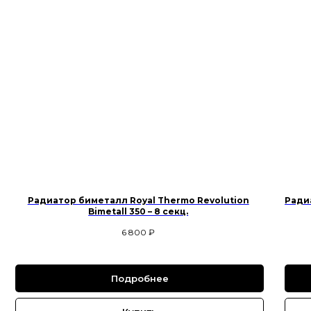
Радиатор биметалл Royal Thermo Revolution
Радиа
Bimetall 350 – 8 секц.
6 800
₽
Подробнее