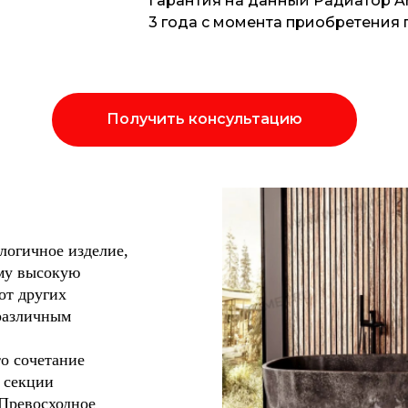
Гарантия на данный Радиатор Arb
3 года с момента приобретения 
Получить консультацию
логичное изделие,
ему высокую
от других
различным
о сочетание
 секции
 Превосходное