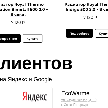
иатор Royal Thermo
Радиатор Royal Th
ution Bimetall 500 2.0 –
Indigo 500 2.0 - 8 с
8 секц.
7 120
₽
7 120
₽
Подробнее
Купи
одробнее
Купить
лиентов
на Яндекс и Google
EcoWarme
ул. Студенческая, д. 10
г. Санкт-Петербург