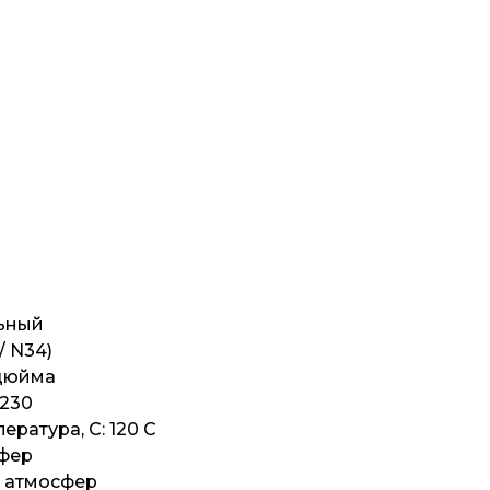
льный
/ N34)
 дюйма
 230
ратура, C: 120 C
сфер
5 атмосфер