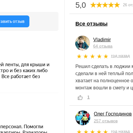
5,0
26 от
Все отзывы
Vladimir
64 отзыва
год назад
Решил сделать в лоджии 
сделали в ней теплый пол
хватает на полноценное о
монтаж вошли в смету и 
1
Олег Господинов
257 отзывов
год назад