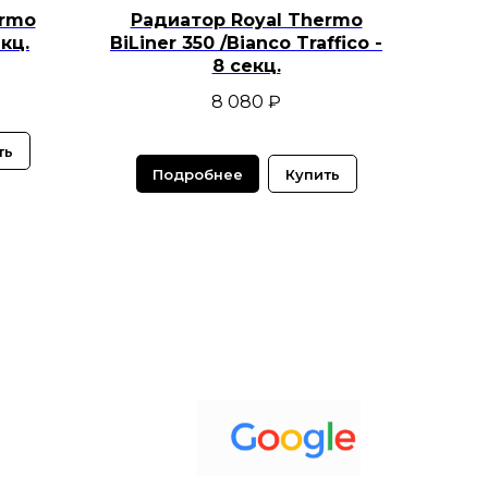
ermo
Радиатор Royal Thermo
екц.
BiLiner 350 /Bianco Traffico -
8 секц.
8 080
₽
ть
Подробнее
Купить