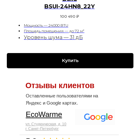
BSUI-24HN8_22Y
100 490
₽
Мощность — 24000 BTU
Площадь помещения — до 72 м²
Уровень шума — 31 дБ
Купить
Отзывы клиентов
Оставленные пользователями на
Яндекс и Google картах.
EcoWarme
ул. Студенческая, д. 10
г. Санкт-Петербург