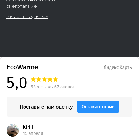
снеготаяние
Ремонт под ключ