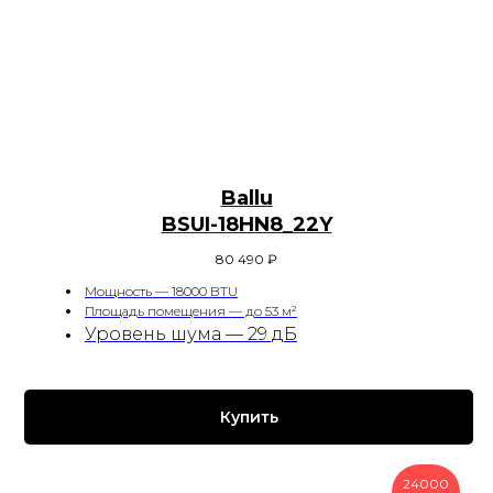
Ballu
BSUI-18HN8_22Y
80 490
₽
Мощность — 18000 BTU
Площадь помещения — до 53 м²
Уровень шума — 29 дБ
Купить
24000