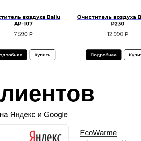
титель воздуха Ballu
Очиститель воздуха 
AP-107
P230
7 590
₽
12 990
₽
одробнее
Купить
Подробнее
Купи
лиентов
на Яндекс и Google
EcoWarme