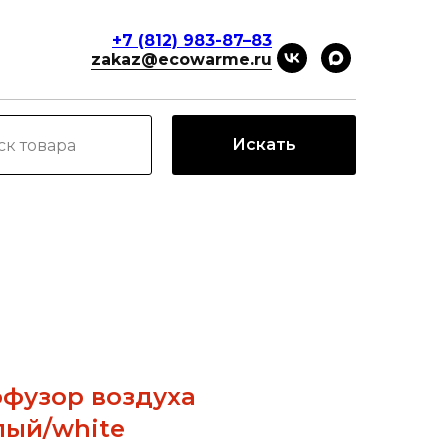
+7 (812) 983-87–83
zakaz@ecowarme.ru
Искать
фузор воздуха
лый/white