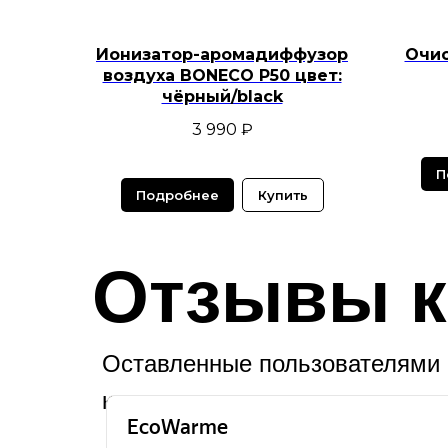
Ионизатор-аромадиффузор
Очис
воздуха BONECO P50 цвет:
чёрный/black
3 990
₽
П
Подробнее
Купить
Отзывы к
Оставленные пользователями 
картах.