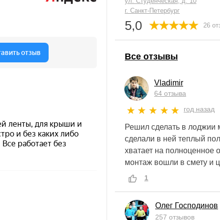
ул. Студенческая, д. 10
г. Санкт-Петербург
5,0
26 от
Все отзывы
Vladimir
64 отзыва
год назад
Решил сделать в лоджии 
сделали в ней теплый пол
хватает на полноценное о
монтаж вошли в смету и 
1
Олег Господинов
257 отзывов