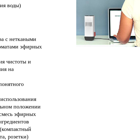
ия воды)
ра с неткаными
оматами эфирных
ия чистоты и
ния на
понятного
 использования
льном положении
 смесь эфирных
нгредиентов
 (компактный
а, розетки)