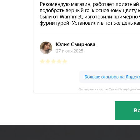
Эковарме на карте Санкт‑Петербурга 
Вс