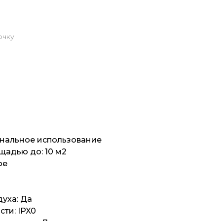
очку
ональное использование
щадью до: 10 м2
ое
уха: Да
ти: IPX0