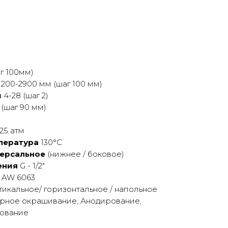
г 100мм)
200-2900 мм (шаг 100 мм)
й
4-28 (шаг 2)
 (шаг 90 мм)
25 атм
пература
130°С
ерсальное
(нижнеe / бoкoвoе)
ения
G - 1/2"
 AW 6063
икальное/ горизонтальное / напольное
рное окрашивание, Анодирование,
рование