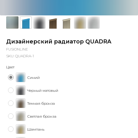
Дизайнерский радиатор QUADRA
FUSIONLINE
SKU:
QUADRA-1
Цвет
Синий
Черный матовый
Темная бронза
Светлая бронза
Шампань