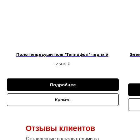
Полотенцесушитель "Теплофон" черный
Эле
12 300
₽
Подробнее
Купить
Отзывы клиентов
Оставленные пользователями на