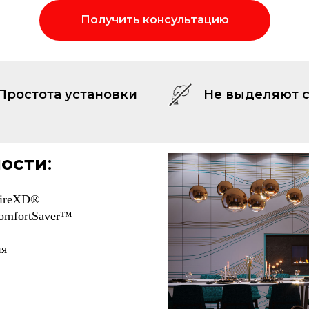
Получить консультацию
Простота установки
Не выделяют 
ности
:
FireXD®
omfortSaver™
ия