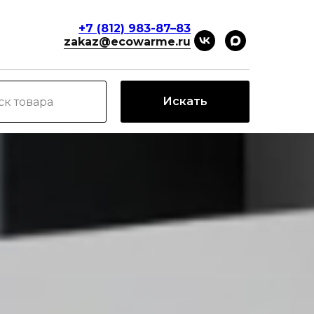
+7 (812) 983-87–83
zakaz@ecowarme.ru
Искать