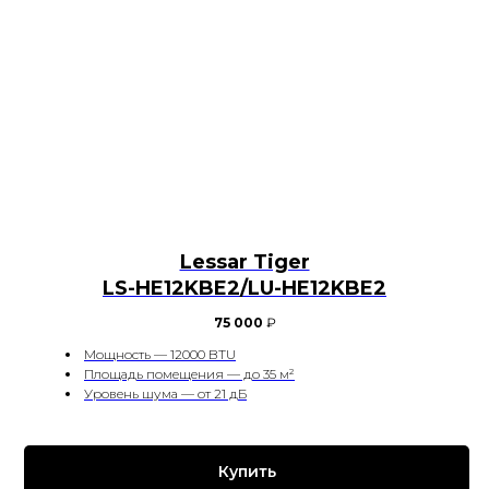
Lessar Tiger
LS-HE12KBE2/LU-HE12KBE2
75 000
₽
Мощность — 12000 BTU
Площадь помещения — до 35 м²
Уровень шума — от 21 дБ
Купить