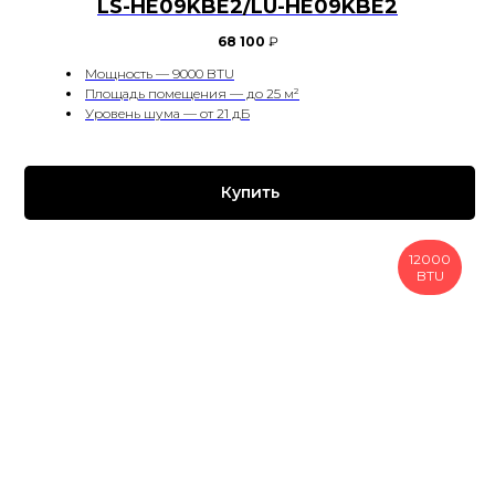
LS-HE09KBE2/LU-HE09KBE2
68 100
₽
Мощность — 9000 BTU
Площадь помещения — до 25 м²
Уровень шума — от 21 дБ
Купить
12000
BTU