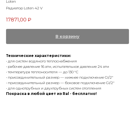
Loten
Радиатор Loten 42 V
17871,00
₽
В корзину
Технические характеристики:
• для систем водяного теплоснабжения
• рабочее давление 16 атм, испытательное давление 24 атм
• температура теплоносителя — до 130 °С
• присоединительный размер — нижнее подключение Gl/2″
• присоединительный размер — боковое подключение Gl/2″
• для однотрубных и двухтрубных систем отопления
Покраска в любой цвет из Ral - бесплатно!