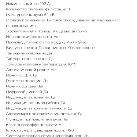
Номинальный ток: 10.3 А
Количество ступеней фильтрации: 1
Макс. уровень шума: 54 дБ
Область применения: Бытовое оборудование (для домашнего
использования)
Эффективен для помещ. площадью до: 55 м2
Инверторная технология: Нет
Производительность по воздуху: 450 м3/час
Вид управления: Дистанционное беспроводное
Таймер на включение: Да
Таймер на отключение: Да
Точность установки температуры: 1,0 °С
Автоматический режим: Нет
Режим SLEEP: Да
Режим вентиляции: Да
Режим обогрева: Нет
Цифровой дисплей: Да
Индикация включения: Да
Индикация режимов работы: Да
Индикация заполнения емкости: Да
Авторестарт при отключении питания: Да
Функция ионизации воздуха: Нет
Класс энергоэффективности: A
Класс пылевлагозащищенности: IPX0
Система самодиагностики неисправности: Да