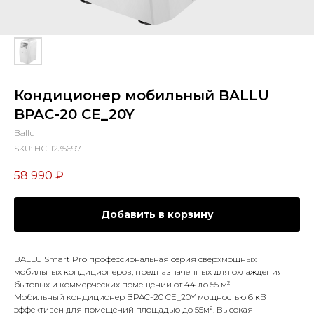
Кондиционер мобильный BALLU
BPAC-20 CE_20Y
Ballu
SKU:
НС-1235697
58 990
₽
Добавить в корзину
BALLU Smart Pro профессиональная серия сверхмощных
мобильных кондиционеров, предназначенных для охлаждения
бытовых и коммерческих помещений от 44 до 55 м².
Мобильный кондиционер BPAC-20 CE_20Y мощностью 6 кВт
эффективен для помещений площадью до 55м². Высокая