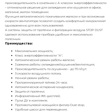
производительность в сочетании с А-классом энергоэффективности
– оптимальное решение для охлаждения или осушения в офисе,
магазине, жилом помещении.
Функция автоматического покачивания жалюзи и три возможные
скорости вентилятора позволят создать комфортный микроклимат
одновременно для всех пользователей.
А системы защиты от протечки и фильтрации воздуха STOP DUST
сделают использование прибора удобным и максимально
полезным.
Преимущества:
Максимальная мощность;
Класс энергоэффективности "А";
Автоматический режим работы жалюзи;
3 режима работы: охлаждение/осушение/вентиляция;
Производительность по осушению – до 70 л/сут;
3 скорости воздушного потока;
Ночной режим работы;
Программируемый таймер 24 часа;
Автоматическое испарение конденсата;
Защита от протечки;
Информативный ЖК-дисплей;
Пульт ДУ в комплекте;
Противопылевой моющийся фильтр Dust stop;
Удобные шасси для перемещения;