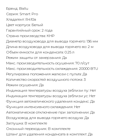
Бренд: Ballu
Серия: Smart Pro
Хладагент: R410a
Цвет корпуса: Белый
Гарантийный срок: 2 года
Страна производства: КНР
Диаметр воздуховода для вывода горячего: 136 мм
Длина воздуховода для вывода горячего во: 2 м
Объем емкости для конденсата: 0.25 л
Режим защиты от замерзания: Да
Макс. производительность осушения: 70 л/сут
Макс. производительность охлаждения: 20000 BTU
Регулировка положения жалюзи с пульта: Да
Количество скоростей воздушного потока: 3
Режим осушения: Да
Индикация температуры воздуха (вблизи пу: Нет
Индикация температуры воздуха (вблизи ус: Нет
Функция автоматического удаления конденс: Да
Функция интенсивного охлаждения: Нет
Автоматическое отключение при заполнении: Да
Воздуховод для вывода горячего воздуха: Да
Заглушка: В комплекте
Оконный переходник: В комплекте
Шланг для удаления конденсата в комплект: Да