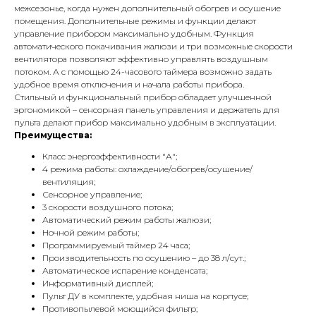
межсезонье, когда нужен дополнительный обогрев и осушение
помещения. Дополнительные режимы и функции делают
управление прибором максимально удобным. Функция
автоматического покачивания жалюзи и три возможные скорости
вентилятора позволяют эффективно управлять воздушным
потоком. А с помощью 24-часового таймера возможно задать
удобное время отключения и начала работы прибора.
Стильный и функциональный прибор обладает улучшенной
эргономикой – сенсорная панель управления и держатель для
пульта делают прибор максимально удобным в эксплуатации.
Преимущества:
Класс энергоэффективности "А";
4 режима работы: охлаждение/обогрев/осушение/
вентиляция;
Сенсорное управление;
3 скорости воздушного потока;
Автоматический режим работы жалюзи;
Ночной режим работы;
Программируемый таймер 24 часа;
Производительность по осушению – до 38 л/сут.;
Автоматическое испарение конденсата;
Информативный дисплей;
Пульт ДУ в комплекте, удобная ниша на корпусе;
Противопылевой моющийся фильтр;