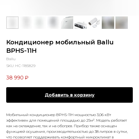
Кондиционер мобильный Ballu
BPHS-11H
Ballu
SKU:
НС-1185829
38 990
₽
Добавить в корзину
Мобильный кондиционер BPHS-11H мощностью 3,06 кВт
эффективен для помещений площадью до 25м². Модель работает
как на охлаждение, так и на обогрев. Прибор также оснащен
функцией осушения, производительностью до 38 литров в сутки,
что позволяет поддерживать комфортный микроклимат в