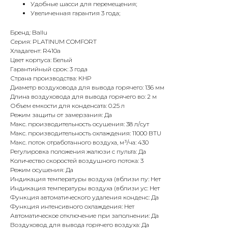
Удобные шасси для перемещения;
Увеличенная гарантия 3 года;
Бренд: Ballu
Серия: PLATINUM COMFORT
Хладагент: R410a
Цвет корпуса: Белый
Гарантийный срок: 3 года
Страна производства: КНР
Диаметр воздуховода для вывода горячего: 136 мм
Длина воздуховода для вывода горячего во: 2 м
Объем емкости для конденсата: 0.25 л
Режим защиты от замерзания: Да
Макс. производительность осушения: 38 л/сут
Макс. производительность охлаждения: 11000 BTU
Макс. поток отработанного воздуха, м³/ча: 430
Регулировка положения жалюзи с пульта: Да
Количество скоростей воздушного потока: 3
Режим осушения: Да
Индикация температуры воздуха (вблизи пу: Нет
Индикация температуры воздуха (вблизи ус: Нет
Функция автоматического удаления конденс: Да
Функция интенсивного охлаждения: Нет
Автоматическое отключение при заполнении: Да
Воздуховод для вывода горячего воздуха: Да