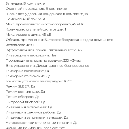
Заглушка: В комплекте
Оконный переходник: В комплекте
Шланг для удаления конденсата в комплект: Да
Номинальный ток: 5.5 А
Макс. производительность обогрева: 2,49 кВт
Количество ступеней фильтрации: 1
Макс. уровень шума: 45 дБ
Область применения: Бытовое оборудование (для домашнего
использования)
Эффективен для помещ. площадью до: 25 м2
Инверторная технология: Нет
Производительность по воздуху: 330 м3/час
Вид управления: Дистанционное беспроводное
Таймер на включение: Да
Таймер на отключение: Да
Точность установки температуры: 1,0 °С
Режим SLEEP: Да
Режим вентиляции: Да
Режим обогрева: Да
Цифровой дисплей: Да
Индикация включения: Да
Индикация режимов работы: Да
Индикация заполнения емкости: Да
Авторестарт при отключении питания: Да
Функция ионизации воздуха: Нет