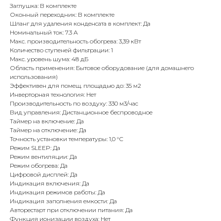
Заглушка: В комплекте
Оконный переходник: В комплекте
Шланг для удаления конденсата в комплект: Да
Номинальный ток: 7.3 А
Макс. производительность обогрева: 3,39 кВт
Количество ступеней фильтрации: 1
Макс. уровень шума: 48 дБ
Область применения: Бытовое оборудование (для домашнего
использования)
Эффективен для помещ. площадью до: 35 м2
Инверторная технология: Нет
Производительность по воздуху: 330 м3/час
Вид управления: Дистанционное беспроводное
Таймер на включение: Да
Таймер на отключение: Да
Точность установки температуры: 1,0 °С
Режим SLEEP: Да
Режим вентиляции: Да
Режим обогрева: Да
Цифровой дисплей: Да
Индикация включения: Да
Индикация режимов работы: Да
Индикация заполнения емкости: Да
Авторестарт при отключении питания: Да
Функция ионизации воздуха: Нет