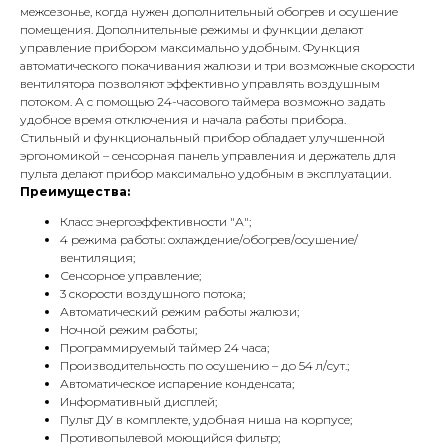
межсезонье, когда нужен дополнительный обогрев и осушение
помещения. Дополнительные режимы и функции делают
управление прибором максимально удобным. Функция
автоматического покачивания жалюзи и три возможные скорости
вентилятора позволяют эффективно управлять воздушным
потоком. А с помощью 24-часового таймера возможно задать
удобное время отключения и начала работы прибора.
Стильный и функциональный прибор обладает улучшенной
эргономикой – сенсорная панель управления и держатель для
пульта делают прибор максимально удобным в эксплуатации.
Преимущества:
Класс энергоэффективности "А";
4 режима работы: охлаждение/обогрев/осушение/
вентиляция;
Сенсорное управление;
3 скорости воздушного потока;
Автоматический режим работы жалюзи;
Ночной режим работы;
Программируемый таймер 24 часа;
Производительность по осушению – до 54 л/сут.;
Автоматическое испарение конденсата;
Информативный дисплей;
Пульт ДУ в комплекте, удобная ниша на корпусе;
Противопылевой моющийся фильтр;