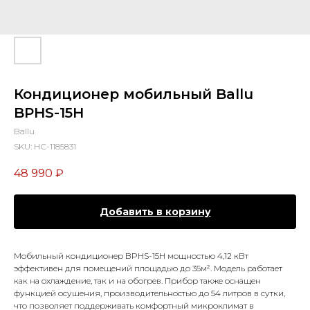
Кондиционер мобильный Ballu
BPHS-15H
Ballu
SKU:
НС-1185831
48 990
₽
Добавить в корзину
Мобильный кондиционер BPHS-15H мощностью 4,12 кВт
эффективен для помещений площадью до 35м². Модель работает
как на охлаждение, так и на обогрев. Прибор также оснащен
функцией осушения, производительностью до 54 литров в сутки,
что позволяет поддерживать комфортный микроклимат в