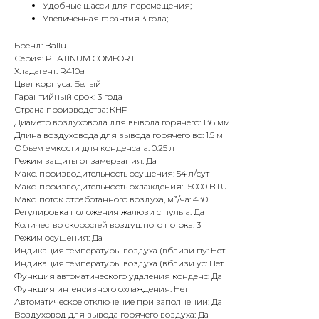
Удобные шасси для перемещения;
Увеличенная гарантия 3 года;
Бренд: Ballu
Серия: PLATINUM COMFORT
Хладагент: R410a
Цвет корпуса: Белый
Гарантийный срок: 3 года
Страна производства: КНР
Диаметр воздуховода для вывода горячего: 136 мм
Длина воздуховода для вывода горячего во: 1.5 м
Объем емкости для конденсата: 0.25 л
Режим защиты от замерзания: Да
Макс. производительность осушения: 54 л/сут
Макс. производительность охлаждения: 15000 BTU
Макс. поток отработанного воздуха, м³/ча: 430
Регулировка положения жалюзи с пульта: Да
Количество скоростей воздушного потока: 3
Режим осушения: Да
Индикация температуры воздуха (вблизи пу: Нет
Индикация температуры воздуха (вблизи ус: Нет
Функция автоматического удаления конденс: Да
Функция интенсивного охлаждения: Нет
Автоматическое отключение при заполнении: Да
Воздуховод для вывода горячего воздуха: Да