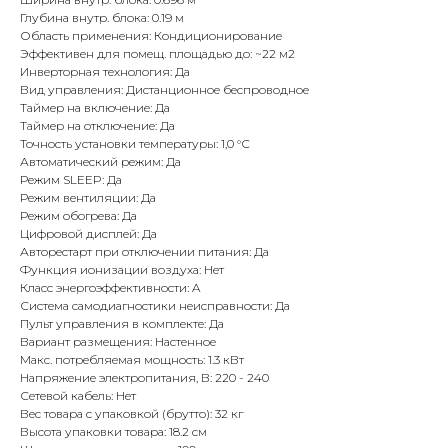
Глубина внутр. блока: 0.19 м
Область применения: Кондиционирование
Эффективен для помещ. площадью до: ~22 м2
Инверторная технология: Да
Вид управления: Дистанционное беспроводное
Таймер на включение: Да
Таймер на отключение: Да
Точность установки температуры: 1,0 °С
Автоматический режим: Да
Режим SLEEP: Да
Режим вентиляции: Да
Режим обогрева: Да
Цифровой дисплей: Да
Авторестарт при отключении питания: Да
Функция ионизации воздуха: Нет
Класс энергоэффективности: A
Система самодиагностики неисправности: Да
Пульт управления в комплекте: Да
Вариант размещения: Настенное
Макс. потребляемая мощность: 1.3 кВт
Напряжение электропитания, В: 220 - 240
Сетевой кабель: Нет
Вес товара с упаковкой (брутто): 32 кг
Высота упаковки товара: 18.2 см