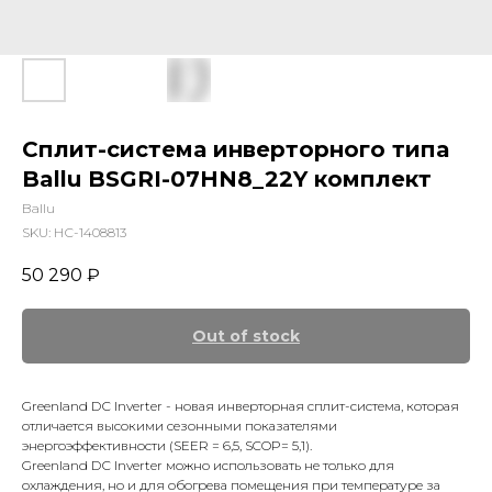
Сплит-система инверторного типа
Ballu BSGRI-07HN8_22Y комплект
Ballu
SKU:
НС-1408813
50 290
₽
Out of stock
Greenland DС Inverter - новая инверторная сплит-система, которая
отличается высокими сезонными показателями
энергоэффективности (SEER = 6,5, SCOP= 5,1).
Greenland DС Inverter можно использовать не только для
охлаждения, но и для обогрева помещения при температуре за