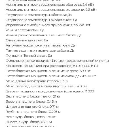
Номинальная производительность обогрева: 2.4 кВт
Номинальная производительность охлаждени: 2.2 кВт
Регулировка температуры обогрева: Да
Регулировка температуры охлаждения: Да
Управление c мобильного приложения по Wi: Нет
Режим автоочистки: Да
Режим размораживания внешнего блока: Да
Отключение дисплея: Да
Автоматическое покачивание жалюзи: Да
Память заданных параметров работы: Да
Функция 'Теплый старт': Да
Фильтры очистки воздуха: Фильтр предварительной очистки
Мощность кондиционера (охлаждение),BTU: 7 000 BTU
Потребляемая мощность в режиме нагрева: 590 Вт
Потребляемая мощность в режиме охлаждени: 590 Вт
Макс. длина магистрали (трассы): 15 м
Макс. перепад высот между внутр. и внешн: 10 м
Базовая мощность кондиционера (охлаждени: 7 000
Вес внешнего блока (нетто): 21 кг
Высота внешнего блока: 0.45 м
Ширина внешнего блока: 0.71 м
Глубина внешнего блока: 0.293 м
Вес внутр. блока (нетто): 7.5 кг
Высота внутр. блока: 0.251 м
Ширина внутр. блока: 0.696 м