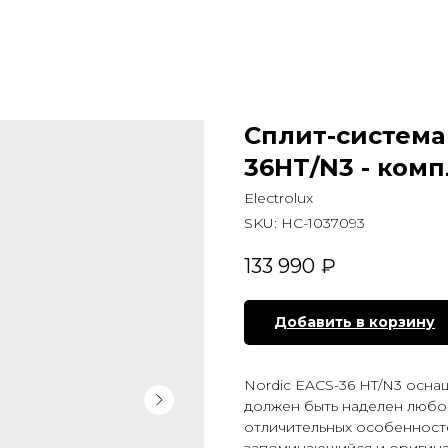
Сплит-система
36HT/N3 - ком
Electrolux
SKU:
НС-1037093
133 990
₽
Добавить в корзину
Nordic EACS-36 HT/N3 осн
должен быть наделен любо
отличительных особенносте