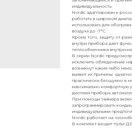
запоминающийся и оригина
индивидуальность.
Nordic адаптирован к росс
работать в широком диапаз
использовать для обогрев
воздуха до -7°С.
Кроме того, защиту от ра
внутри прибора дает функ
теплообменника внутренне
В серии Nordic предусмот
исключить обледенение нар
возникнут какие-либо неис
выявит их причины: «диагно
практически бесшумно в н
максимально комфортную д
дисплей прибора автоматич
При помощи таймера включ
запрограммировать кондици
индивидуальными предпочт
Nordic работает на озоно
В комплект входит пульт Д