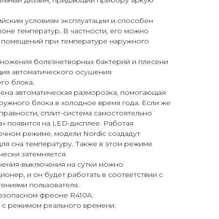
льный дизайн, придающий прибору яркую
ийским условиям эксплуатации и способен
оне температур. В частности, его можно
а помещений при температуре наружного
змножения болезнетворных бактерий и плесени
ция автоматического осушения
го блока.
рена автоматическая разморозка, помогающая
ужного блока в холодное время года. Если же
правности, сплит-система самостоятельно
з» появится на LED-дисплее. Работая
очном режиме, модели Nordic создадут
ля сна температуру. Также в этом режиме
ески затемняется.
ения-выключения на сутки можно
онер, и он будет работать в соответствии с
ениями пользователя.
безопасном фреоне R410A.
У с режимом реального времени.