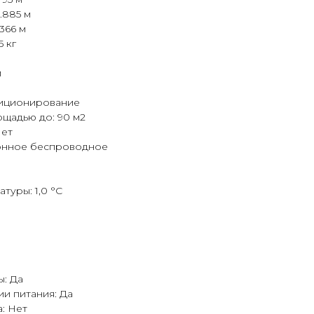
.885 м
366 м
5 кг
м
м
диционирование
щадью до: 90 м2
Нет
ионное беспроводное
туры: 1,0 °С
: Да
и питания: Да
: Нет