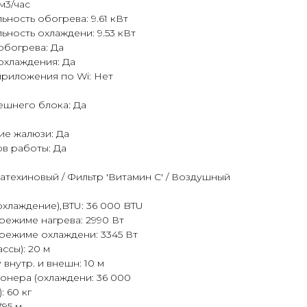
м3/час
ность обогрева: 9.61 кВт
ность охлаждени: 9.53 кВт
обогрева: Да
охлаждения: Да
приложения по Wi: Нет
шнего блока: Да
ие жалюзи: Да
в работы: Да
атехиновый / Фильтр 'Витамин С' / Воздушный
хлаждение),BTU: 36 000 BTU
режиме нагрева: 2990 Вт
режиме охлаждени: 3345 Вт
ссы): 20 м
внутр. и внешн: 10 м
онера (охлаждени: 36 000
: 60 кг
795 м