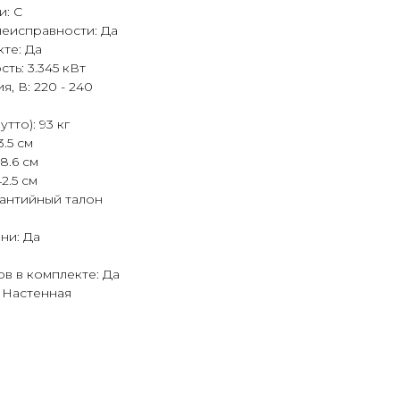
и: C
неисправности: Да
те: Да
ть: 3.345 кВт
, В: 220 - 240
тто): 93 кг
.5 см
8.6 см
2.5 см
рантийный талон
ни: Да
в в комплекте: Да
: Настенная