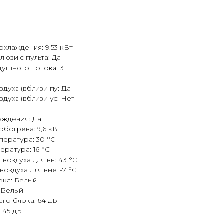
хлаждения: 9.53 кВт
юзи с пульта: Да
душного потока: 3
духа (вблизи пу: Да
духа (вблизи ус: Нет
аждения: Да
богрева: 9,6 кВт
ература: 30 °С
ратура: 16 °С
воздуха для вн: 43 °С
оздуха для вне: -7 °С
ока: Белый
: Белый
го блока: 64 дБ
 45 дБ