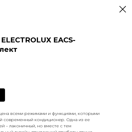
 ELECTROLUX EACS-
плект
ащена всеми режимами и функциями, которыми
й современный кондиционер. Одна из ее
й – лаконичный, но вместе с тем