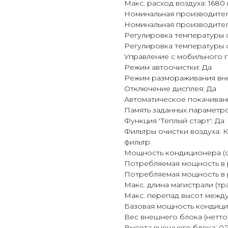
Макс. расход воздуха: 1680 
Номинальная производитель
Номинальная производитель
Регулировка температуры 
Регулировка температуры 
Управление c мобильного 
Режим автоочистки: Да
Режим размораживания вне
Отключение дисплея: Да
Автоматическое покачиван
Память заданных параметро
Функция 'Теплый старт': Да
Фильтры очистки воздуха: К
фильтр
Мощность кондиционера (о
Потребляемая мощность в 
Потребляемая мощность в 
Макс. длина магистрали (тра
Макс. перепад высот между 
Базовая мощность кондици
Вес внешнего блока (нетто)
Высота внешнего блока: 0.