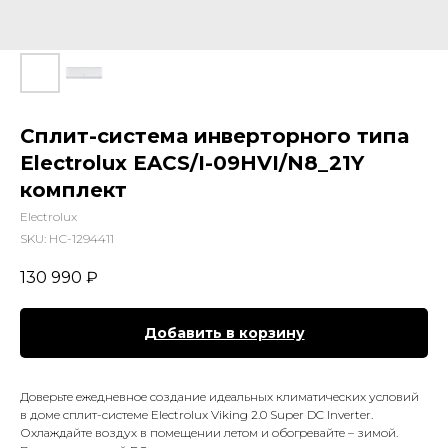
Сплит-система инверторного типа
Electrolux EACS/I-09HVI/N8_21Y
комплект
Electrolux
SKU:
НС-1294411
130 990
₽
Добавить в корзину
Доверьте ежедневное создание идеальных климатических условий
в доме сплит-системе Electrolux Viking 2.0 Super DC Inverter.
Охлаждайте воздух в помещении летом и обогревайте – зимой.