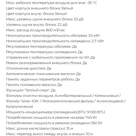
Мин. рабочая температура воздуха для вне: -30 °С
Цвет корпуса внешнего блока: Белый
Цвет корпуса внутр. блока: Белый
Макс. уровень шума внешнего блока: 53 дБ
Уровень шума внутр. блока: 22 дБ
Макс. расход воздуха: 800 м3/час
Номинальная производительность обогрева: 3.5 кВт
Номинальная производительность охлаждени: 2.7 кВт
Регулировка температуры обогрева: Да
Регулировка температуры охлаждения: Да
Управление c мобильного приложения по Wi: Да
Режим размораживания внешнего блока: Да
Отключение дисплея: Да
Автоматическое покачивание жалюзи: Да
Память заданных параметров работы: Да
Память положения жалюзи: Да
Функция 'Теплый старт': Да
Фильтры очистки воздуха: Антибактериальный / Катехиновый /
Фильтр 'Silver-ION' / Фотокаталитический фильтр / Антиклещевой /
Каталитичекий
Мощность кондиционера (охлаждение),BTU: 9 000 BTU
Потребляемая мощность в режиме нагрева: 745 Вт
Потребляемая мощность в режиме охлаждени: 550 Вт
Макс. длина магистрали (трассы): 15 м
Макс. перепад высот между внутр. и внешн: 10 м