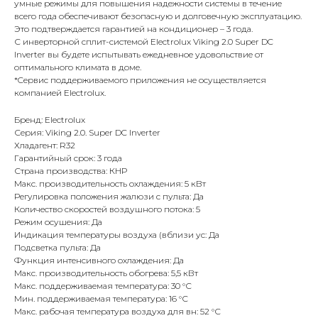
умные режимы для повышения надежности системы в течение
всего года обеспечивают безопасную и долговечную эксплуатацию.
Это подтверждается гарантией на кондиционер – 3 года.
С инверторной сплит-системой Electrolux Viking 2.0 Super DC
Inverter вы будете испытывать ежедневное удовольствие от
оптимального климата в доме.
*Cервис поддерживаемого приложения не осуществляется
компанией Electrolux.
Бренд: Electrolux
Серия: Viking 2.0. Super DC Inverter
Хладагент: R32
Гарантийный срок: 3 года
Страна производства: КНР
Макс. производительность охлаждения: 5 кВт
Регулировка положения жалюзи с пульта: Да
Количество скоростей воздушного потока: 5
Режим осушения: Да
Индикация температуры воздуха (вблизи ус: Да
Подсветка пульта: Да
Функция интенсивного охлаждения: Да
Макс. производительность обогрева: 5,5 кВт
Макс. поддерживаемая температура: 30 °С
Мин. поддерживаемая температура: 16 °С
Макс. рабочая температура воздуха для вн: 52 °С