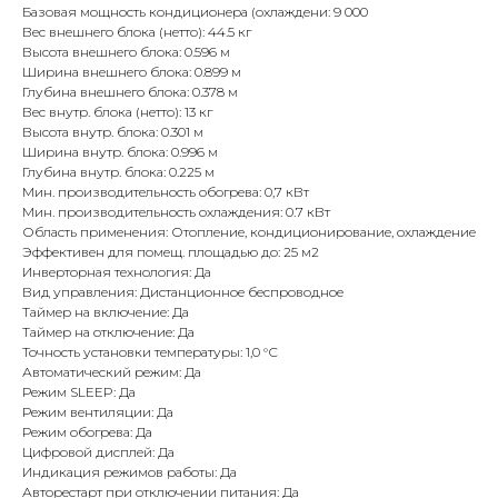
Базовая мощность кондиционера (охлаждени: 9 000
Вес внешнего блока (нетто): 44.5 кг
Высота внешнего блока: 0.596 м
Ширина внешнего блока: 0.899 м
Глубина внешнего блока: 0.378 м
Вес внутр. блока (нетто): 13 кг
Высота внутр. блока: 0.301 м
Ширина внутр. блока: 0.996 м
Глубина внутр. блока: 0.225 м
Мин. производительность обогрева: 0,7 кВт
Мин. производительность охлаждения: 0.7 кВт
Область применения: Отопление, кондиционирование, охлаждение
Эффективен для помещ. площадью до: 25 м2
Инверторная технология: Да
Вид управления: Дистанционное беспроводное
Таймер на включение: Да
Таймер на отключение: Да
Точность установки температуры: 1,0 °С
Автоматический режим: Да
Режим SLEEP: Да
Режим вентиляции: Да
Режим обогрева: Да
Цифровой дисплей: Да
Индикация режимов работы: Да
Авторестарт при отключении питания: Да