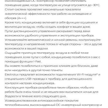
Высоконадежный DC-компрессор позволяет отапливать
помещение даже, когда температура на улице опускается до -30°С.
Сплит-система проявляет максимальные показатели
энергетической эффективности при работе на охлаждение и
обогрев (A+++).
Кроме того, кондиционер включает в себя функции осушения и
вентиляции воздуха, чтобы создать комфорт в вашем доме.
Пульт дистанционного управления раскрывает перед вами
возможности удобного управления и эксплуатации прибора.
Устанавливайте автоматический и ночной режимы, контролируйте
температуру и направление потока в четыре стороны – это и другие
возможности в вашей ладони.
Ощущайте приятную температуру воздуха в любой точке
помещения, взяв пульт с собой, кондиционер позаботится о вас с
помощью функции I-Feel.
Вы можете позаботиться о приятном климате для близких, даже
если находитесь в другой точке планеты.
Electrolux предлагает возможности подключения Wi-Fi-модуля* и
специального USB-провода к прибору для дистанционного
контроля настроек кондиционера.
Конструкция прибора разработана таким образом, чтобы его
работа была очень тихой и не мешала вам высыпаться ночью для
бодрости в течение всего следующего дня.
Усовершенствованное антикоррозийное покрытие
теплообменника, высоконадежный DC-инверторный компрессор и