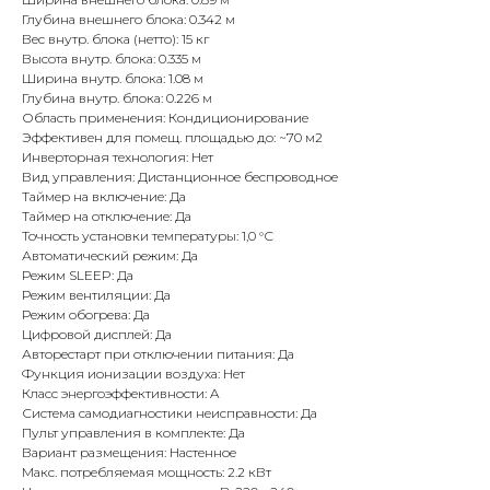
Глубина внешнего блока: 0.342 м
Вес внутр. блока (нетто): 15 кг
Высота внутр. блока: 0.335 м
Ширина внутр. блока: 1.08 м
Глубина внутр. блока: 0.226 м
Область применения: Кондиционирование
Эффективен для помещ. площадью до: ~70 м2
Инверторная технология: Нет
Вид управления: Дистанционное беспроводное
Таймер на включение: Да
Таймер на отключение: Да
Точность установки температуры: 1,0 °С
Автоматический режим: Да
Режим SLEEP: Да
Режим вентиляции: Да
Режим обогрева: Да
Цифровой дисплей: Да
Авторестарт при отключении питания: Да
Функция ионизации воздуха: Нет
Класс энергоэффективности: A
Система самодиагностики неисправности: Да
Пульт управления в комплекте: Да
Вариант размещения: Настенное
Макс. потребляемая мощность: 2.2 кВт