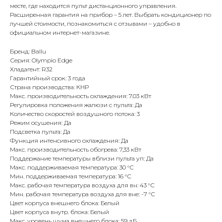
месте, где находится пульт дистанционного управления.
Расширенная гарантия на прибор – 5 лет. Выбрать кондиционер по
лучшей стоимости, познакомиться с отзывами – удобно в
официальном интернет-магазине.
Бренд: Ballu
Серия: Olympio Edge
Хладагент: R32
Гарантийный срок: 3 года
Страна производства: КНР
Макс. производительность охлаждения: 7.03 кВт
Регулировка положения жалюзи с пульта: Да
Количество скоростей воздушного потока: 3
Режим осушения: Да
Подсветка пульта: Да
Функция интенсивного охлаждения: Да
Макс. производительность обогрева: 7,33 кВт
Поддержание температуры вблизи пульта уп: Да
Макс. поддерживаемая температура: 30 °С
Мин. поддерживаемая температура: 16 °С
Макс. рабочая температура воздуха для вн: 43 °С
Мин. рабочая температура воздуха для вне: -7 °С
Цвет корпуса внешнего блока: Белый
Цвет корпуса внутр. блока: Белый
Макс. уровень шума внешнего блока: 59 дБ