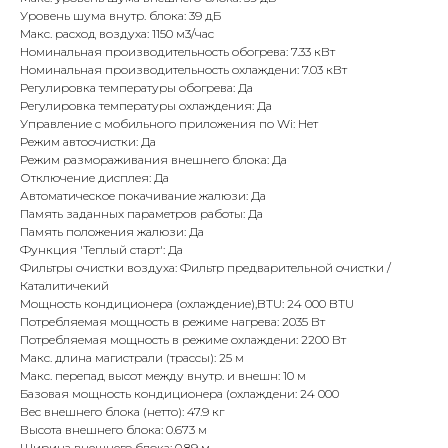
Уровень шума внутр. блока: 39 дБ
Макс. расход воздуха: 1150 м3/час
Номинальная производительность обогрева: 7.33 кВт
Номинальная производительность охлаждени: 7.03 кВт
Регулировка температуры обогрева: Да
Регулировка температуры охлаждения: Да
Управление c мобильного приложения по Wi: Нет
Режим автоочистки: Да
Режим размораживания внешнего блока: Да
Отключение дисплея: Да
Автоматическое покачивание жалюзи: Да
Память заданных параметров работы: Да
Память положения жалюзи: Да
Функция 'Теплый старт': Да
Фильтры очистки воздуха: Фильтр предварительной очистки /
Каталитичекий
Мощность кондиционера (охлаждение),BTU: 24 000 BTU
Потребляемая мощность в режиме нагрева: 2035 Вт
Потребляемая мощность в режиме охлаждени: 2200 Вт
Макс. длина магистрали (трассы): 25 м
Макс. перепад высот между внутр. и внешн: 10 м
Базовая мощность кондиционера (охлаждени: 24 000
Вес внешнего блока (нетто): 47.9 кг
Высота внешнего блока: 0.673 м
Ширина внешнего блока: 0.89 м