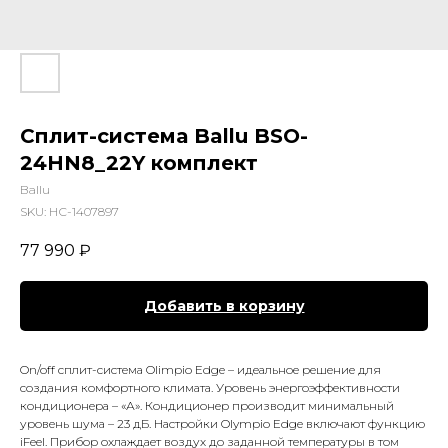
Сплит-система Ballu BSO-
24HN8_22Y комплект
Ballu
SKU:
НС-1407897
77 990
₽
Добавить в корзину
On/off сплит-система Olimpio Edge – идеальное решение для
создания комфортного климата. Уровень энергоэффективности
кондиционера – «А». Кондиционер производит минимальный
уровень шума – 23 дБ. Настройки Olympio Edge включают функцию
iFeel. Прибор охлаждает воздух до заданной температуры в том