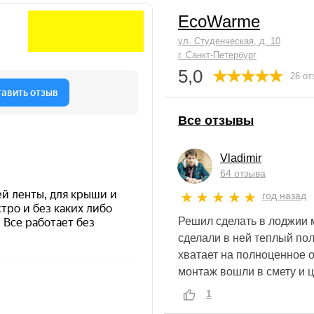
EcoWarme
ул. Студенческая, д. 10
г. Санкт-Петербург
5,0
26 от
Все отзывы
Vladimir
64 отзыва
год назад
Решил сделать в лоджии 
сделали в ней теплый пол
хватает на полноценное о
монтаж вошли в смету и 
1