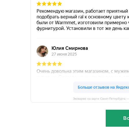
Эковарме на карте Санкт‑Петербурга 
Вс