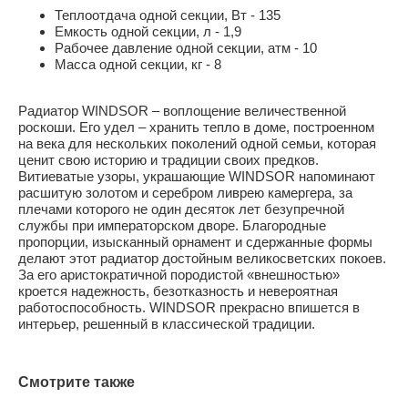
Теплоотдача одной секции, Вт - 135
Емкость одной секции, л - 1,9
Рабочее давление одной секции, атм - 10
Масса одной секции, кг - 8
Радиатор WINDSOR – воплощение величественной
роскоши. Его удел – хранить тепло в доме, построенном
на века для нескольких поколений одной семьи, которая
ценит свою историю и традиции своих предков.
Витиеватые узоры, украшающие WINDSOR напоминают
расшитую золотом и серебром ливрею камергера, за
плечами которого не один десяток лет безупречной
службы при императорском дворе. Благородные
пропорции, изысканный орнамент и сдержанные формы
делают этот радиатор достойным великосветских покоев.
За его аристократичной породистой «внешностью»
кроется надежность, безотказность и невероятная
работоспособность. WINDSOR прекрасно впишется в
интерьер, решенный в классической традиции.
Смотрите также