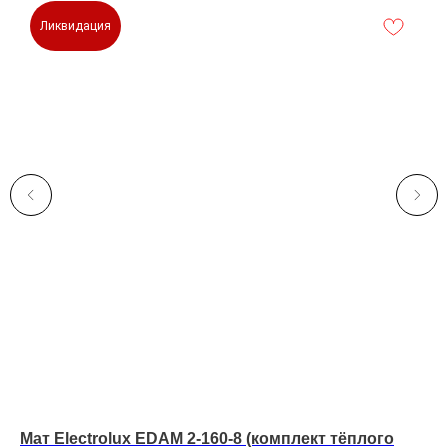
Ликвидация
Мат Electrolux EDAM 2-160-8 (комплект тёплого
Ма