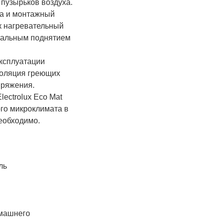
 пузырьков воздуха.
та и монтажный
ак нагревательный
имальным поднятием
ксплуатации
золяция греющих
пряжения.
ectrolux Eco Mat
го микроклимата в
еобходимо.
ль
омашнего