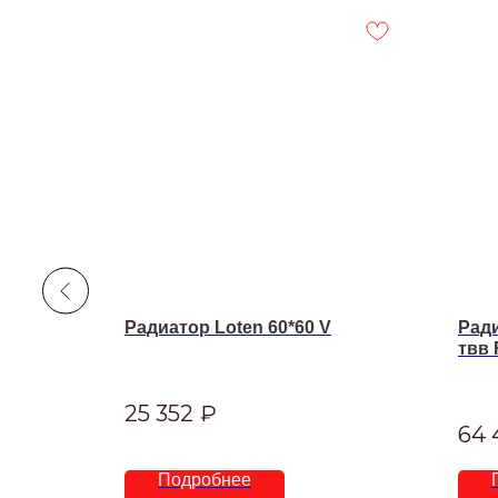
АДИМАКС
Радиатор Loten 60*60 V
Ради
твв 
25 352
₽
64 
Подробнее