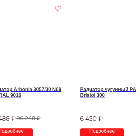
атор Arbonia 3057/30 N69
Радиатор чугунный 
RAL 9016
Bristol 300
486
₽
6 450
₽
96 248
₽
Подробнее
Подробнее