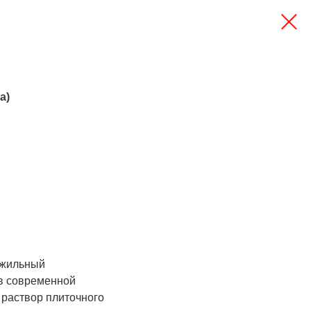
а)
хжильный
в современной
 раствор плиточного