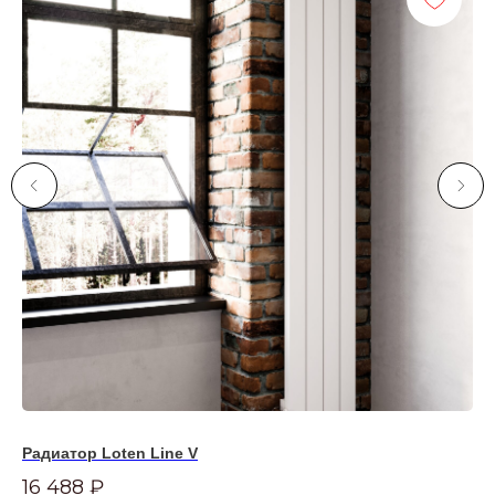
Радиатор Loten Line V
Тр
H
16 488
₽