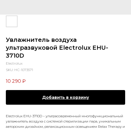
Увлажнитель воздуха
ультразвуковой Electrolux EHU-
3710D
Electrolux
SKU:
НС-1073571
10 290
₽
Добавить в корзину
Electrolux EHU-3710D – ультрасовременный многофункциональный
увлажнитель воздуха с системой стерилизации пара, уникальным
авторским дизайном, релаксационным освещением Relax Therapy и