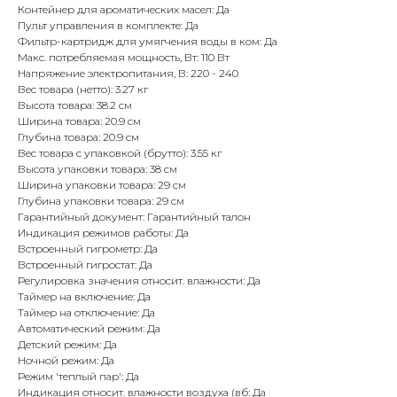
Контейнер для ароматических масел: Да
Пульт управления в комплекте: Да
Фильтр-картридж для умягчения воды в ком: Да
Макс. потребляемая мощность, Вт: 110 Вт
Напряжение электропитания, В: 220 - 240
Вес товара (нетто): 3.27 кг
Высота товара: 38.2 см
Ширина товара: 20.9 см
Глубина товара: 20.9 см
Вес товара с упаковкой (брутто): 3.55 кг
Высота упаковки товара: 38 см
Ширина упаковки товара: 29 см
Глубина упаковки товара: 29 см
Гарантийный документ: Гарантийный талон
Индикация режимов работы: Да
Встроенный гигрометр: Да
Встроенный гигростат: Да
Регулировка значения относит. влажности: Да
Таймер на включение: Да
Таймер на отключение: Да
Автоматический режим: Да
Детский режим: Да
Ночной режим: Да
Режим 'теплый пар': Да
Индикация относит. влажности воздуха (вб: Да