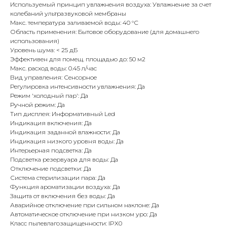
Используемый принцип увлажнения воздуха: Увлажнение за счет
колебаний ультразвуковой мембраны
Макс. температура заливаемой воды: 40 °С
Область применения: Бытовое оборудование (для домашнего
использования)
Уровень шума: < 25 дБ
Эффективен для помещ. площадью до: 50 м2
Макс. расход воды: 0.45 л/час
Вид управления: Сенсорное
Регулировка интенсивности увлажнения: Да
Режим 'холодный пар': Да
Ручной режим: Да
Тип дисплея: Информативный Led
Индикация включения: Да
Индикация заданной влажности: Да
Индикация низкого уровня воды: Да
Интерьерная подсветка: Да
Подсветка резервуара для воды: Да
Отключение подсветки: Да
Система стерилизации пара: Да
Функция ароматизации воздуха: Да
Защита от включения без воды: Да
Аварийное отключение при сильном наклоне: Да
Автоматическое отключение при низком уро: Да
Класс пылевлагозащищенности: IPX0