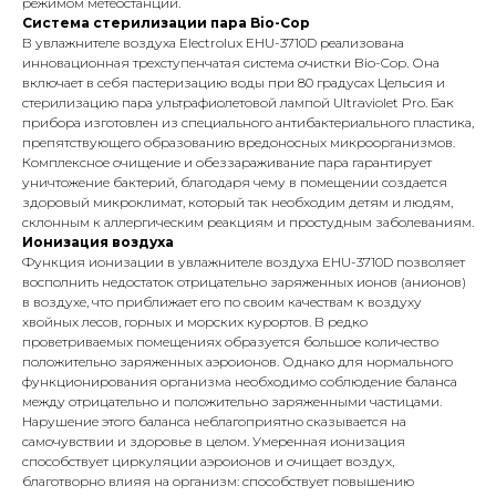
режимом метеостанции.
Система стерилизации пара Bio-Cop
В увлажнителе воздуха Electrolux EHU-3710D реализована
инновационная трехступенчатая система очистки Bio-Cop. Она
включает в себя пастеризацию воды при 80 градусах Цельсия и
стерилизацию пара ультрафиолетовой лампой Ultraviolet Pro. Бак
прибора изготовлен из специального антибактериального пластика,
препятствующего образованию вредоносных микроорганизмов.
Комплексное очищение и обеззараживание пара гарантирует
уничтожение бактерий, благодаря чему в помещении создается
здоровый микроклимат, который так необходим детям и людям,
склонным к аллергическим реакциям и простудным заболеваниям.
Ионизация воздуха
Функция ионизации в увлажнителе воздуха EHU-3710D позволяет
восполнить недостаток отрицательно заряженных ионов (анионов)
в воздухе, что приближает его по своим качествам к воздуху
хвойных лесов, горных и морских курортов. В редко
проветриваемых помещениях образуется большое количество
положительно заряженных аэроионов. Однако для нормального
функционирования организма необходимо соблюдение баланса
между отрицательно и положительно заряженными частицами.
Нарушение этого баланса неблагоприятно сказывается на
самочувствии и здоровье в целом. Умеренная ионизация
способствует циркуляции аэроионов и очищает воздух,
благотворно влияя на организм: способствует повышению