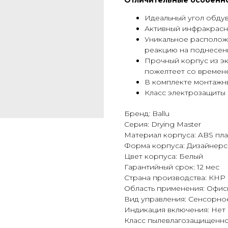
Отличительные особенн
Идеальный угол обдува
Активный инфракрасн
Уникальное располо
реакцию на поднесен
Прочный корпус из эк
пожелтеет со времен
В комплекте монтажн
Класс электрозащиты I
Бренд: Ballu
Серия: Drying Master
Материал корпуса: ABS пла
Форма корпуса: Дизайнерс
Цвет корпуса: Белый
Гарантийный срок: 12 мес
Страна производства: КНР
Область применения: Офи
Вид управления: Сенсорно
Индикация включения: Нет
Класс пылевлагозащищенно