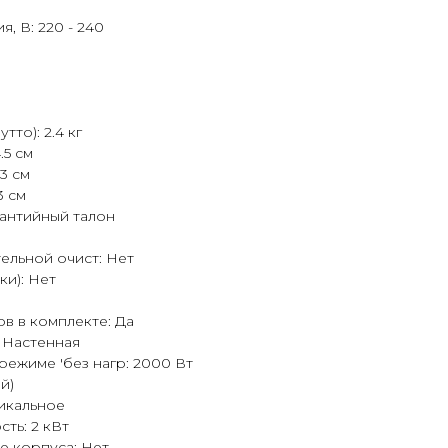
, В: 220 - 240
тто): 2.4 кг
.5 см
3 см
3 см
рантийный талон
тельной очист: Нет
ки): Нет
в в комплекте: Да
: Настенная
ежиме 'без нагр: 2000 Вт
й)
икальное
ть: 2 кВт
е корпуса: Нет