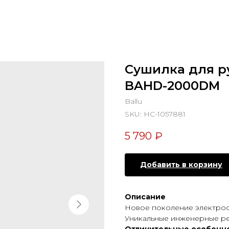
Сушилка для ру
BAHD-2000DM
Ballu
SKU:
НС-1057881
5 790
₽
Добавить в корзину
Описание
Новое поколение электрос
Уникальные инженерные ре