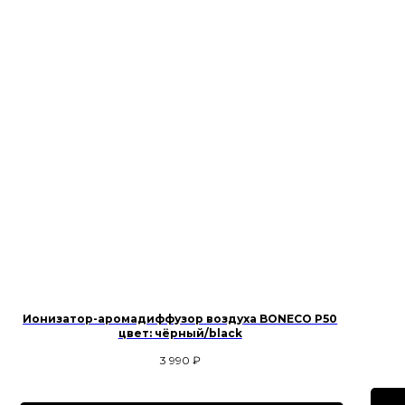
Ионизатор-аромадиффузор воздуха BONECO P50
цвет: чёрный/black
3 990
₽