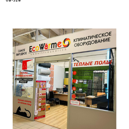
0В-528