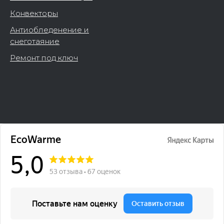
Конвекторы
Антиобледенение и
снеготаяние
Ремонт под ключ