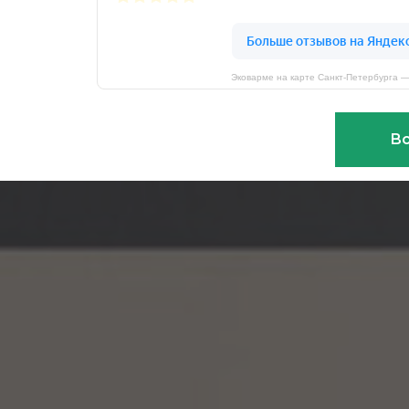
Эковарме на карте Санкт‑Петербурга 
Вс