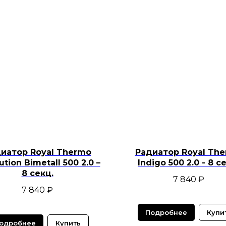
иатор Royal Thermo
Радиатор Royal Th
ution Bimetall 500 2.0 –
Indigo 500 2.0 - 8 с
8 секц.
7 840
₽
7 840
₽
Подробнее
Купи
одробнее
Купить