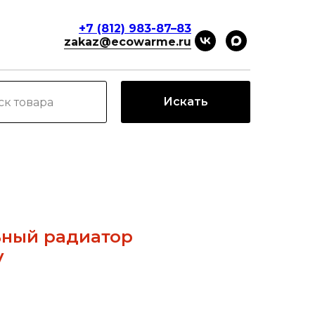
+7 (812) 983-87–83
zakaz@ecowarme.ru
Искать
ьный радиатор
V