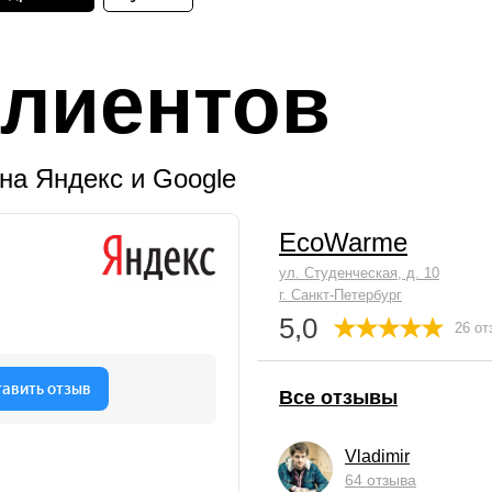
лиентов
на Яндекс и Google
EcoWarme
ул. Студенческая, д. 10
г. Санкт-Петербург
5,0
26 от
Все отзывы
Vladimir
64 отзыва