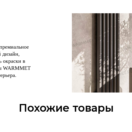
премиальное
 дизайн,
ь окраски в
торы WARMMET
ерьера.
Похожие товары