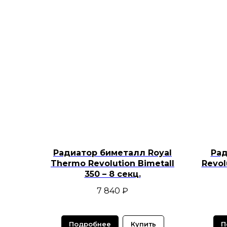
Радиатор биметалл Royal
Рад
Thermo Revolution Bimetall
Revol
350 – 8 секц.
7 840
₽
Подробнее
Купить
П