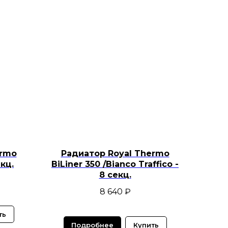
ermo
Радиатор Royal Thermo
екц.
BiLiner 350 /Bianco Traffico -
8 секц.
8 640
₽
ть
Подробнее
Купить