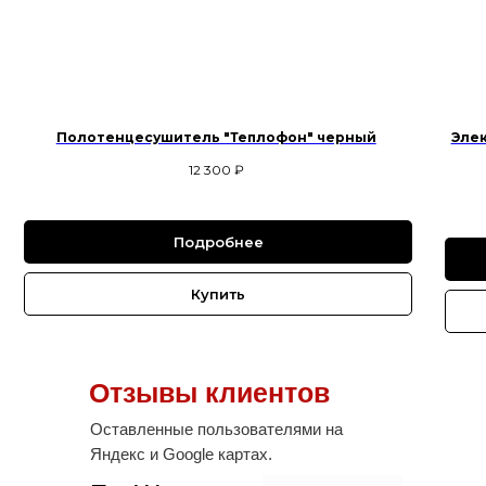
Полотенцесушитель "Теплофон" черный
Эле
12 300
₽
Подробнее
Купить
Отзывы клиентов
Оставленные пользователями на
Яндекс и Google картах.