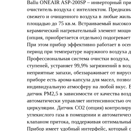
Ballu ONEAIR ASP-200SP – инверторный пр
очиститель воздуха с интеллектом. Предназн
свежего и очищенного воздуха в любые жил
площадью до 75 кв.м. Встраиваемый высок
керамический нагревательный элемент мощн
(опция, приобретается отдельно) подогревае
При этом прибор эффективно работает в осе
период при температуре наружного воздуха д
Профессиональная система очистки воздуха, 
ступеней, устраняет 99,9% загрязнений в воз
неприятные запахи, обеззараживает от вирус
приборе есть арома-капсула для масел, позв
индивидуальную атмосферу на любой вкус. 
датчик РМ2,5 в зависимости от качества воз
автоматически управляет интенсивностью оч
циркуляции. Датчик CO2 (опция) контролиру
углекислого газа в помещении и автоматичес
клапаном притока, поддерживая оптимальны
Прибор имеет удобный интерфейс, который 