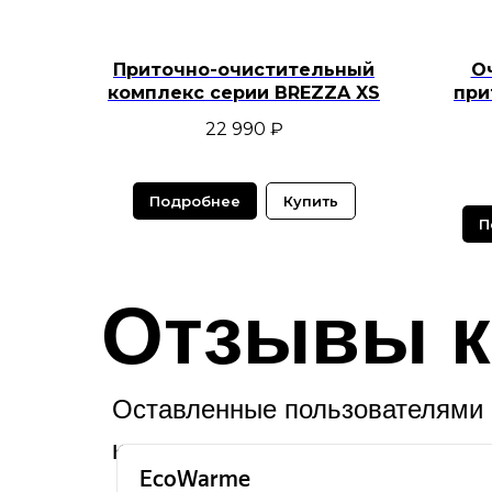
Приточно-очистительный
О
комплекс серии BREZZA XS
при
22 990
₽
Подробнее
Купить
П
Отзывы к
Оставленные пользователями 
картах.