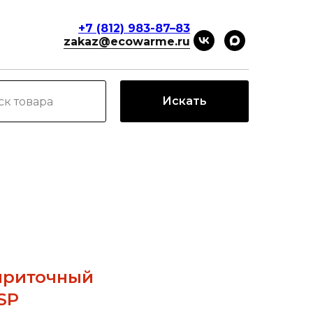
+7 (812) 983-87–83
zakaz@ecowarme.ru
Искать
приточный
SP