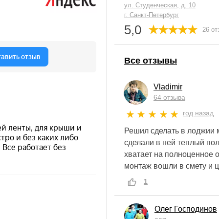
ул. Студенческая, д. 10
г. Санкт-Петербург
5,0
26 от
Все отзывы
Vladimir
64 отзыва
год назад
Решил сделать в лоджии 
сделали в ней теплый пол
хватает на полноценное о
монтаж вошли в смету и 
1
Олег Господинов