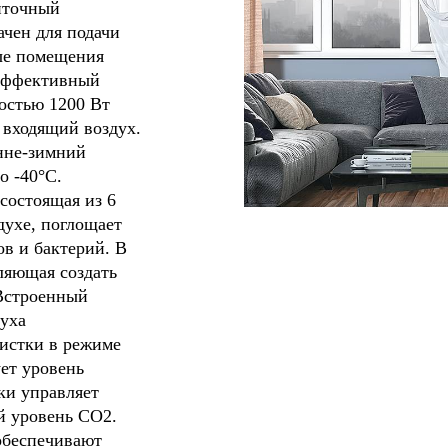
иточный
ачен для подачи
ые помещения
оэффективный
остью 1200 Вт
т входящий воздух.
нне-зимний
о -40°С.
состоящая из 6
духе, поглощает
ов и бактерий. В
оляющая создать
Встроенный
духа
истки в режиме
ет уровень
ки управляет
й уровень CO2.
обеспечивают