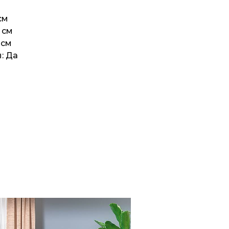
см
 см
 см
: Да