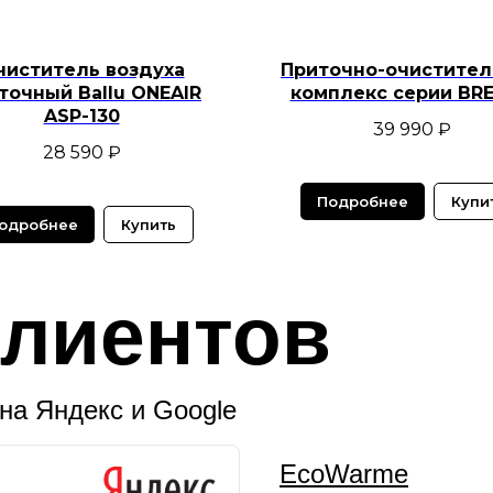
чиститель воздуха
Приточно-очистите
точный Ballu ONEAIR
комплекс серии BR
ASP-130
39 990
₽
28 590
₽
Подробнее
Купи
одробнее
Купить
лиентов
на Яндекс и Google
EcoWarme