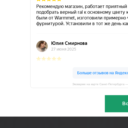
Эковарме на карте Санкт‑Петербурга 
Вс