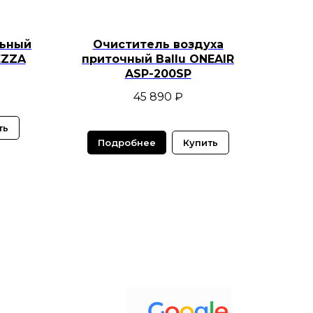
льный
Очиститель воздуха
EZZA
приточный Ballu ONEAIR
ASP-200SP
45 890
₽
ть
Подробнее
Купить