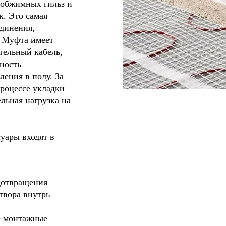
 обжимных гильз и
. Это самая
единения,
. Муфта имеет
тельный кабель,
жность
ления в полу. За
роцессе укладки
льная нагрузка на
уары входят в
едотвращения
твора внутрь
е монтажные