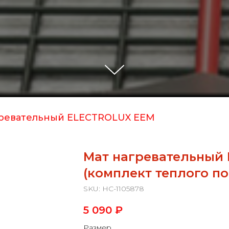
гревательный ELECTROLUX EEM
Мат нагревательный
(комплект теплого по
SKU:
НС-1105878
5 090
₽
Размер