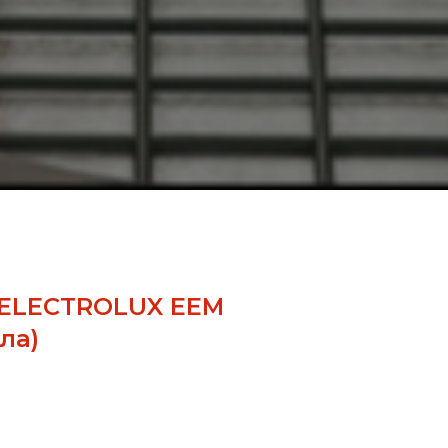
 ELECTROLUX EEM
ла)