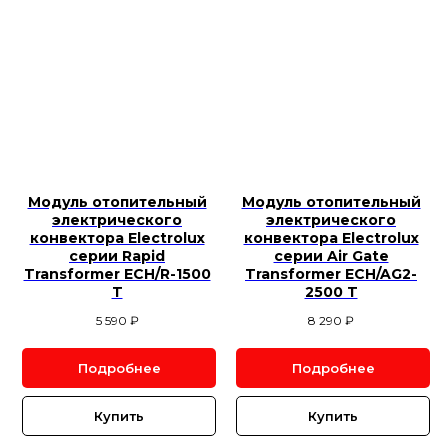
Модуль отопительный
Модуль отопительный
электрического
электрического
конвектора Electrolux
конвектора Electrolux
серии Rapid
серии Air Gate
Transformer ECH/R-1500
Transformer ECH/AG2-
T
2500 T
5 590
₽
8 290
₽
Подробнее
Подробнее
Купить
Купить