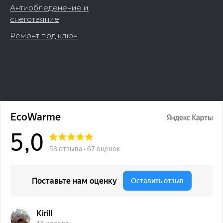
Антиобледенение и
снеготаяние
Ремонт под ключ