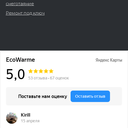
снеготаяние
Ремонт под ключ