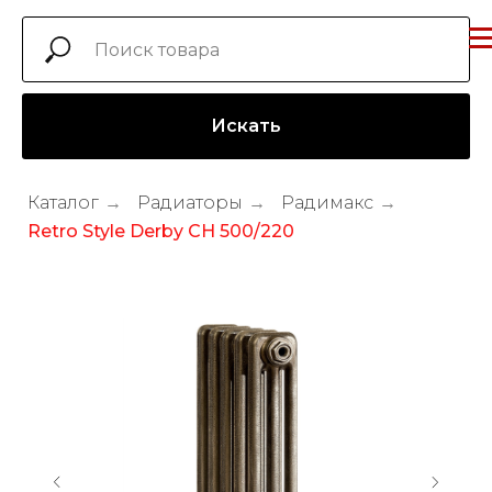
Искать
Каталог
→
Радиаторы
→
Радимакс
→
Retro Style Derby CH 500/220