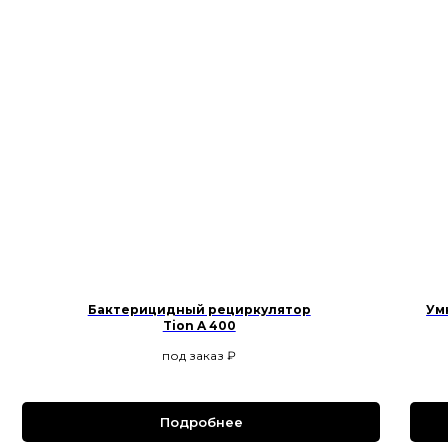
Бактерицидный рециркулятор
Ум
Tion A 400
под заказ
₽
Подробнее